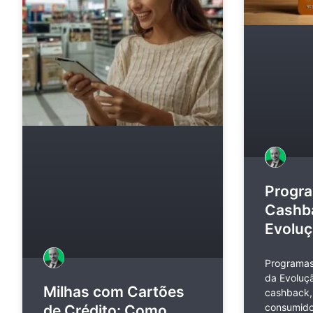
Progr
Cashba
Evolu
Programas
da Evoluç
Milhas com Cartões
cashback,
consumido
de Crédito: Como