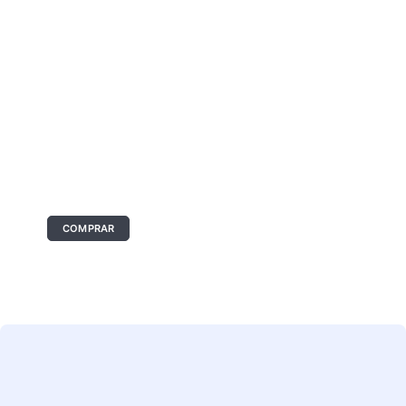
O seu anúncio aqui
Tamanho: 336x280 px
COMPRAR