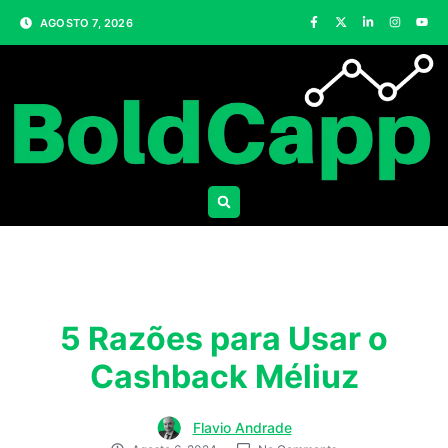
AGOSTO 7, 2026
5 Razões para Usar o
Cashback Méliuz
Flavio Andrade