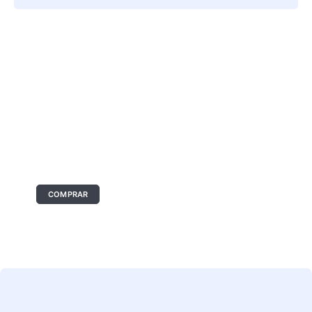
O seu anúncio aqui
Tamanho: 336x280 px
COMPRAR