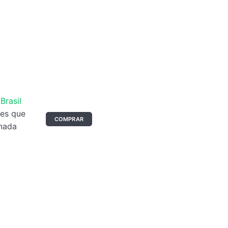
O seu anúncio aqui
Tamanho: 336x280 px
Brasil
ses que
COMPRAR
onada