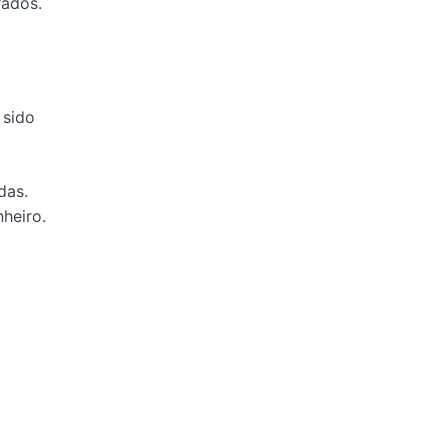
rados.
 sido
das.
heiro.