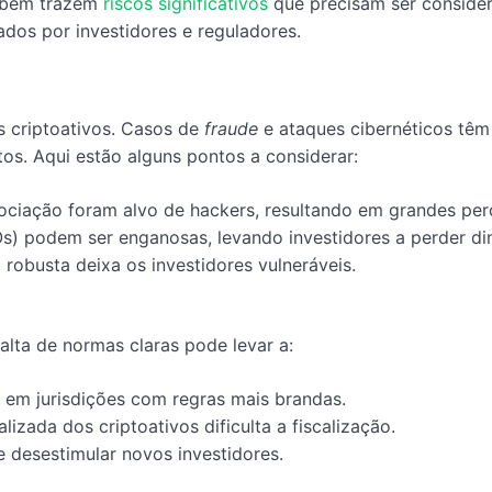
ambém trazem
riscos significativos
que precisam ser conside
ados por investidores e reguladores.
 criptoativos. Casos de
fraude
e ataques cibernéticos têm
tos. Aqui estão alguns pontos a considerar:
ociação foram alvo de hackers, resultando em grandes per
Os) podem ser enganosas, levando investidores a perder din
robusta deixa os investidores vulneráveis.
alta de normas claras pode levar a:
em jurisdições com regras mais brandas.
lizada dos criptoativos dificulta a fiscalização.
de desestimular novos investidores.