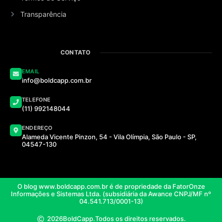
Transparência
CONTATO
EMAIL
info@boldcapp.com.br
TELEFONE
(11) 992148044
ENDEREÇO
Alameda Vicente Pinzon, 54 - Vila Olímpia, São Paulo - SP,
04547-130
O blog www.boldcapp.com.br é de propriedade da FatorOnze
Informações e Sistemas Ltda. (subsidiária da Awance CNPJ/MF nº
04.541.713/0001-13)
2026
BoldCapp.
Todos os direitos reservados.