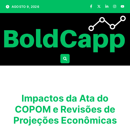
AGOSTO 9, 2026
Impactos da Ata do
COPOM e Revisões de
Projeções Econômicas